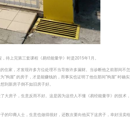
程，待上完第三套课程《易经能量学》时是2015年1月。
现在的住家，才发现许多方位处理不当导致许多漏财。当诊断他之前那间不
为“狗屋” 的房子，才是能赚钱的，而事实也证明了他住那间“狗屋” 时确
没想到新房子倒不如旧房子好。
搬了大房子，生意反而不好。这是因为这些人不懂《易经能量学》的技术
房子的印裔人士，生意也做得很好，还数次要向他买下这房子，幸好没卖