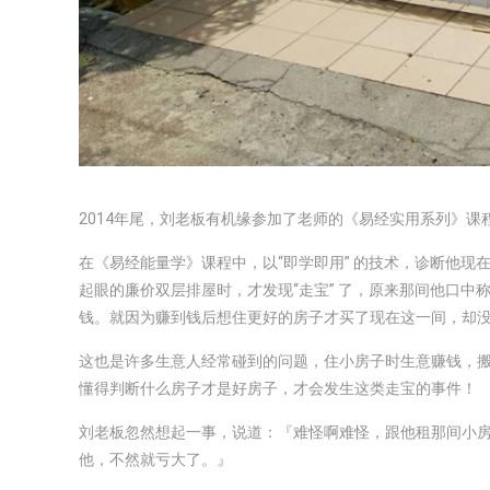
2014年尾，刘老板有机缘参加了老师的《易经实用系列》课
在《易经能量学》课程中，以“即学即用” 的技术，诊断他
起眼的廉价双层排屋时，才发现“走宝” 了，原来那间他口中称
钱。就因为赚到钱后想住更好的房子才买了现在这一间，却
这也是许多生意人经常碰到的问题，住小房子时生意赚钱，
懂得判断什么房子才是好房子，才会发生这类走宝的事件！
刘老板忽然想起一事，说道：『难怪啊难怪，跟他租那间小
他，不然就亏大了。』