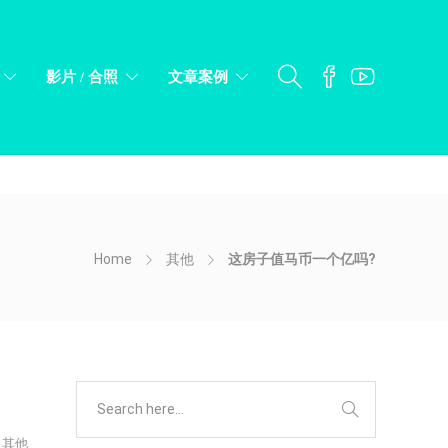
Got it!
影片 / 合照
文章案例
Home
其他
这房子值马币一个亿吗?
其他