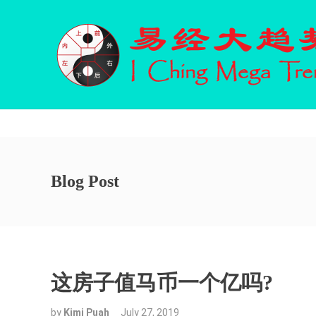
By using our website, you agree to the use of our cookies.
Blog Post
这房子值马币一个亿吗?
by
Kimi Puah
July 27, 2019